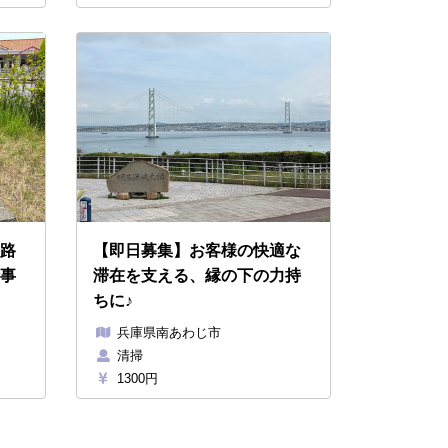
路
【即日募集】お客様の快適な
事
滞在を支える、縁の下の力持
ちに♪
兵庫県南あわじ市
清掃
1300円