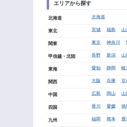
エリアから探す
北海道
北海道
宮城
福島
山
東北
東京
神奈川
関東
長野
新潟
山
甲信越・北陸
愛知
静岡
岐
東海
大阪
兵庫
京
関西
広島
岡山
山
中国
香川
愛媛
徳
四国
福岡
熊本
鹿
九州