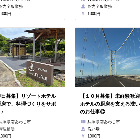
館内全般業務
館内全般業務
300円
1300円
即日募集】リゾートホテル
【１０月募集】未経験歓迎
厨房で、料理づくりをサポ
ホテルの厨房を支える洗い
♪
のお仕事◎
兵庫県南あわじ市
兵庫県南あわじ市
調理補助
洗い場
300円
1300円