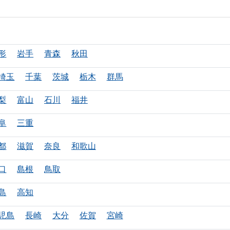
形
岩手
青森
秋田
埼玉
千葉
茨城
栃木
群馬
梨
富山
石川
福井
阜
三重
都
滋賀
奈良
和歌山
口
島根
鳥取
島
高知
児島
長崎
大分
佐賀
宮崎