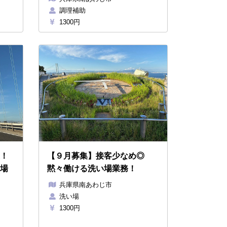
調理補助
1300円
！
【９月募集】接客少なめ◎
場
黙々働ける洗い場業務！
兵庫県南あわじ市
洗い場
1300円