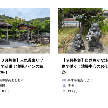
１０月募集】人気温泉リゾ
【９月募集】自然豊かな淡
トで活躍！清掃メインの館
島で働く！清掃中心のお仕
業務！
◎
兵庫県南あわじ市
兵庫県南あわじ市
清掃
清掃
300円
1300円