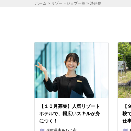
ホーム
>
リゾートジョブ一覧
> 淡路島
【１０月募集】人気リゾート
【
ホテルで、幅広いスキルが身
験
につく！
仕
兵庫県南あわじ市