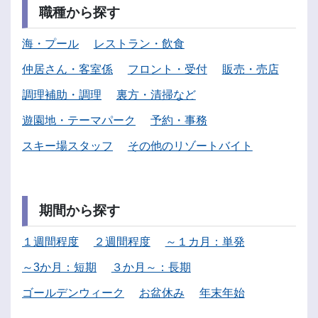
職種から探す
海・プール
レストラン・飲食
仲居さん・客室係
フロント・受付
販売・売店
調理補助・調理
裏方・清掃など
遊園地・テーマパーク
予約・事務
スキー場スタッフ
その他のリゾートバイト
期間から探す
１週間程度
２週間程度
～１カ月：単発
～3か月：短期
３か月～：長期
ゴールデンウィーク
お盆休み
年末年始