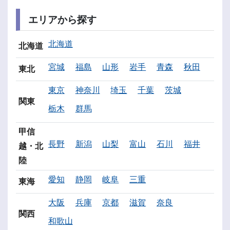
エリアから探す
北海道
北海道
宮城
福島
山形
岩手
青森
秋田
東北
東京
神奈川
埼玉
千葉
茨城
関東
栃木
群馬
甲信
長野
新潟
山梨
富山
石川
福井
越・北
陸
愛知
静岡
岐阜
三重
東海
大阪
兵庫
京都
滋賀
奈良
関西
和歌山