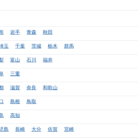
形
岩手
青森
秋田
埼玉
千葉
茨城
栃木
群馬
梨
富山
石川
福井
阜
三重
都
滋賀
奈良
和歌山
口
島根
鳥取
島
高知
児島
長崎
大分
佐賀
宮崎