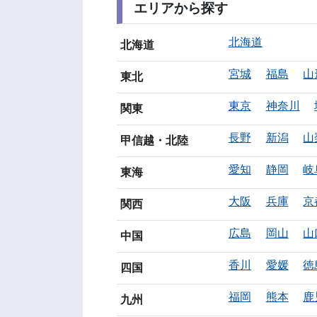
エリアから探す
北海道
北海道
宮城
福島
山
東北
東京
神奈川
関東
長野
新潟
山
甲信越・北陸
愛知
静岡
岐
東海
大阪
兵庫
京
関西
広島
岡山
山
中国
香川
愛媛
徳
四国
福岡
熊本
鹿
九州