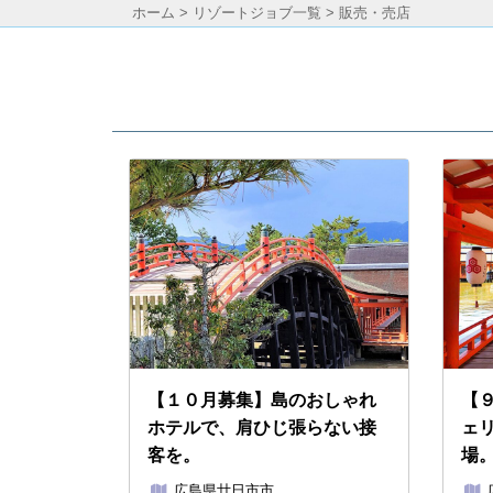
ホーム
>
リゾートジョブ一覧
> 販売・売店
【１０月募集】島のおしゃれ
【
ホテルで、肩ひじ張らない接
ェ
客を。
場
広島県廿日市市