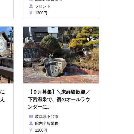
フロント
1300円
に
【９月募集】＼未経験歓迎／
え
下呂温泉で、宿のオールラウ
ンダーに。
岐阜県下呂市
館内全般業務
1200円