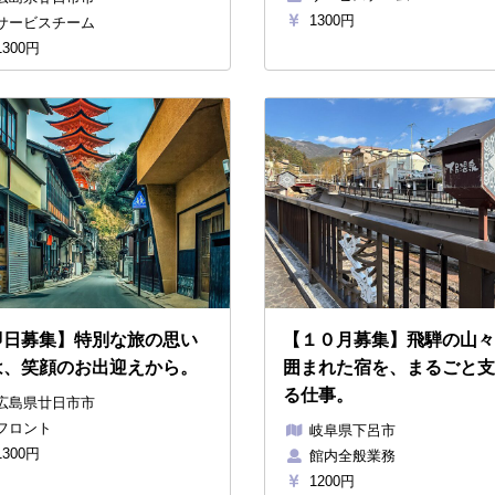
1300円
サービスチーム
300円
即日募集】特別な旅の思い
【１０月募集】飛騨の山々
は、笑顔のお出迎えから。
囲まれた宿を、まるごと支
る仕事。
広島県廿日市市
フロント
岐阜県下呂市
300円
館内全般業務
1200円