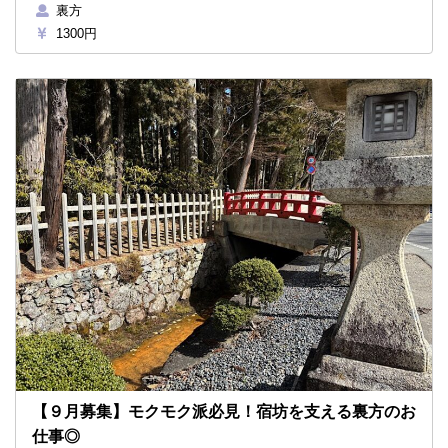
裏方
1300円
【９月募集】モクモク派必見！宿坊を支える裏方のお
仕事◎