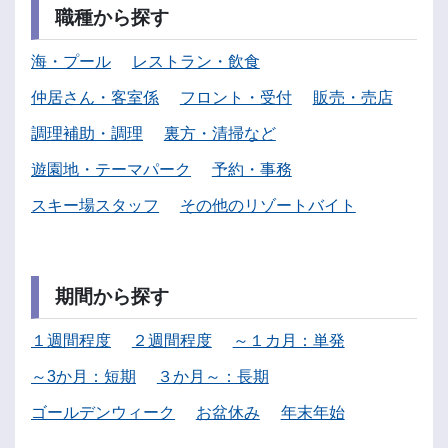
職種から探す
海・プール
レストラン・飲食
仲居さん・客室係
フロント・受付
販売・売店
調理補助・調理
裏方・清掃など
遊園地・テーマパーク
予約・事務
スキー場スタッフ
その他のリゾートバイト
期間から探す
１週間程度
２週間程度
～１カ月：単発
～3か月：短期
３か月～：長期
ゴールデンウィーク
お盆休み
年末年始