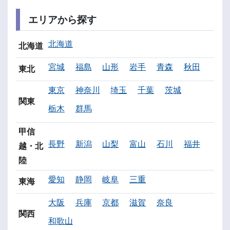
エリアから探す
北海道
北海道
宮城
福島
山形
岩手
青森
秋田
東北
東京
神奈川
埼玉
千葉
茨城
関東
栃木
群馬
甲信
長野
新潟
山梨
富山
石川
福井
越・北
陸
愛知
静岡
岐阜
三重
東海
大阪
兵庫
京都
滋賀
奈良
関西
和歌山