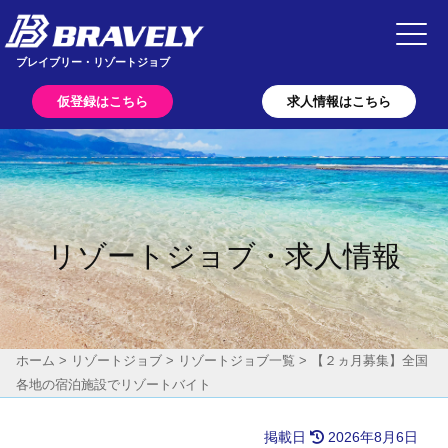
Main Navigation
ブレイブリー・リゾートジョブ
仮登録はこちら
求人情報はこちら
リゾートジョブ・求人情報
ホーム
>
リゾートジョブ
>
リゾートジョブ一覧
>
【２ヵ月募集】全国
各地の宿泊施設でリゾートバイト
掲載日
2026年8月6日