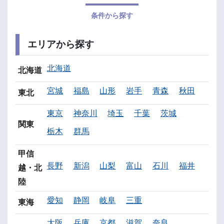
条件から探す
エリアから探す
北海道
北海道
宮城
福島
山形
岩手
青森
秋田
東北
東京
神奈川
埼玉
千葉
茨城
関東
栃木
群馬
甲信
長野
新潟
山梨
富山
石川
福井
越・北
陸
愛知
静岡
岐阜
三重
東海
大阪
兵庫
京都
滋賀
奈良