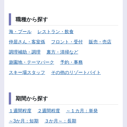
職種から探す
海・プール
レストラン・飲食
仲居さん・客室係
フロント・受付
販売・売店
調理補助・調理
裏方・清掃など
遊園地・テーマパーク
予約・事務
スキー場スタッフ
その他のリゾートバイト
期間から探す
１週間程度
２週間程度
～１カ月：単発
～3か月：短期
３か月～：長期