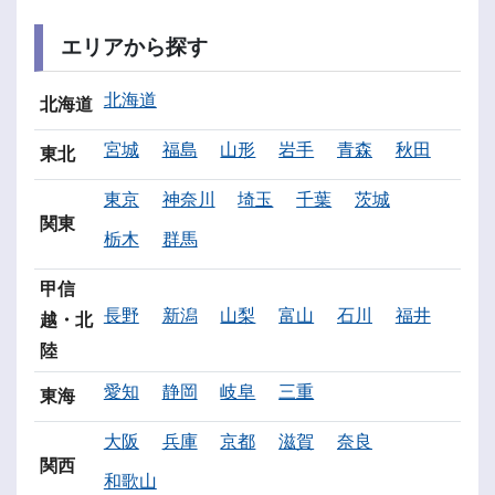
エリアから探す
北海道
北海道
宮城
福島
山形
岩手
青森
秋田
東北
東京
神奈川
埼玉
千葉
茨城
関東
栃木
群馬
甲信
長野
新潟
山梨
富山
石川
福井
越・北
陸
愛知
静岡
岐阜
三重
東海
大阪
兵庫
京都
滋賀
奈良
関西
和歌山