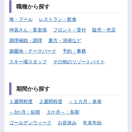
職種から探す
海・プール
レストラン・飲食
仲居さん・客室係
フロント・受付
販売・売店
調理補助・調理
裏方・清掃など
遊園地・テーマパーク
予約・事務
スキー場スタッフ
その他のリゾートバイト
期間から探す
１週間程度
２週間程度
～１カ月：単発
～3か月：短期
３か月～：長期
ゴールデンウィーク
お盆休み
年末年始