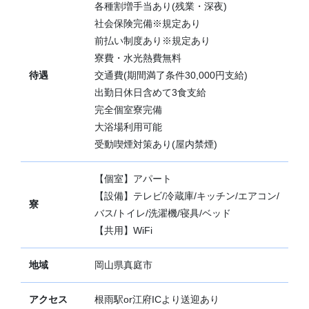
各種割増手当あり(残業・深夜)
社会保険完備※規定あり
前払い制度あり※規定あり
寮費・水光熱費無料
待遇
交通費(期間満了条件30,000円支給)
出勤日休日含めて3食支給
完全個室寮完備
大浴場利用可能
受動喫煙対策あり(屋内禁煙)
【個室】アパート
【設備】テレビ/冷蔵庫/キッチン/エアコン/
寮
バス/トイレ/洗濯機/寝具/ベッド
【共用】WiFi
地域
岡山県真庭市
アクセス
根雨駅or江府ICより送迎あり