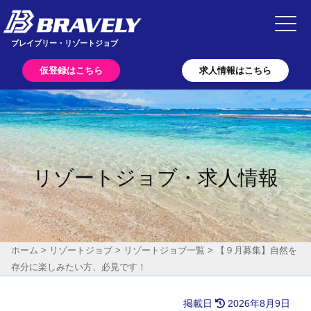
Main Navigation
ブレイブリー・リゾートジョブ
仮登録はこちら
求人情報はこちら
リゾートジョブ・求人情報
ホーム
>
リゾートジョブ
>
リゾートジョブ一覧
>
【９月募集】自然を
存分に楽しみたい方、必見です！
掲載日
2026年8月9日