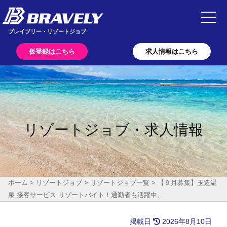
Main Navigation
ブレイブリー・リゾートジョブ
仮登録はこちら
求人情報はこちら
リゾートジョブ・求人情報
ホーム
>
リゾートジョブ
>
リゾートジョブ一覧
>
【９月募集】玉造温
泉 接客サービス リゾートバイト！通勤者も活躍中。
掲載日
2026年8月10日