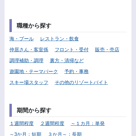
職種から探す
海・プール
レストラン・飲食
仲居さん・客室係
フロント・受付
販売・売店
調理補助・調理
裏方・清掃など
遊園地・テーマパーク
予約・事務
スキー場スタッフ
その他のリゾートバイト
期間から探す
１週間程度
２週間程度
～１カ月：単発
～3か月：短期
３か月～：長期