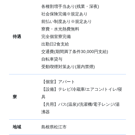
各種割増手当あり(残業・深夜)
社会保険完備※規定あり
前払い制度あり※規定あり
寮費・水光熱費無料
待遇
完全個室寮完備
出勤日2食支給
交通費(期間満了条件30,000円支給)
自転車貸与
受動喫煙対策あり(屋内禁煙)
【個室】アパート
【設備】テレビ/冷蔵庫/エアコン/トイレ/寝
寮
具
【共用】バス(温泉)/洗濯機/電子レンジ/湯
沸器
地域
島根県松江市