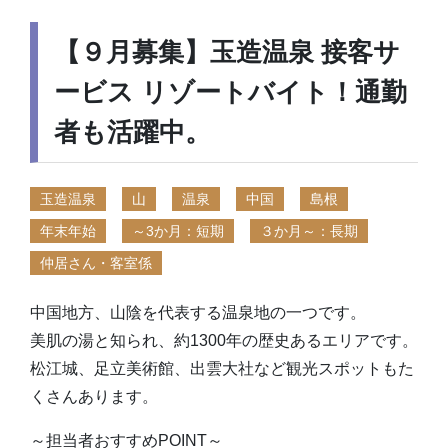
【９月募集】玉造温泉 接客サ
ービス リゾートバイト！通勤
者も活躍中。
玉造温泉
山
温泉
中国
島根
年末年始
～3か月：短期
３か月～：長期
仲居さん・客室係
中国地方、山陰を代表する温泉地の一つです。
美肌の湯と知られ、約1300年の歴史あるエリアです。
松江城、足立美術館、出雲大社など観光スポットもた
くさんあります。
～担当者おすすめPOINT～