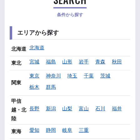
条件から探す
エリアから探す
北海道
北海道
宮城
福島
山形
岩手
青森
秋田
東北
東京
神奈川
埼玉
千葉
茨城
関東
栃木
群馬
甲信
長野
新潟
山梨
富山
石川
福井
越・北
陸
愛知
静岡
岐阜
三重
東海