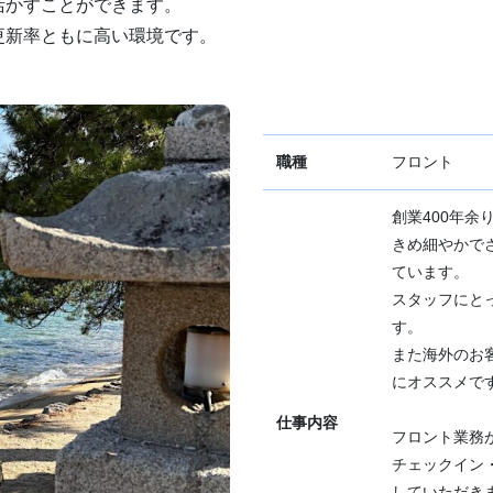
活かすことができます。
更新率ともに高い環境です。
職種
フロント
創業400年
きめ細やかで
ています。
スタッフにと
す。
また海外のお
にオススメで
仕事内容
フロント業務
チェックイン
していただき