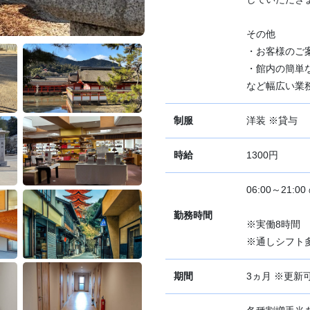
その他
・お客様のご
・館内の簡単
など幅広い業
制服
洋装 ※貸与
時給
1300円
06:00～21:
勤務時間
※実働8時間
※通しシフト
期間
3ヵ月 ※更新