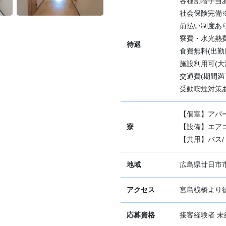
各種割増手当あ
社会保険完備
前払い制度あ
寮費・水光熱
待遇
食費無料(出勤
施設利用可(
交通費(期間満了
受動喫煙対策あ
【個室】アパ
寮
【設備】エアコ
【共用】バス/ト
地域
広島県廿日市
アクセス
宮島桟橋より徒
応募資格
接客経験者 