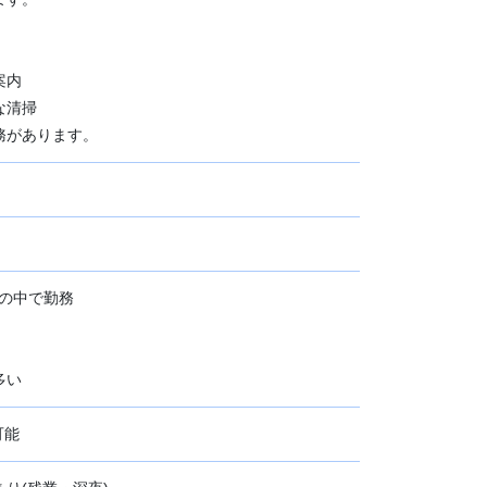
案内
な清掃
務があります。
00 の中で勤務
多い
可能