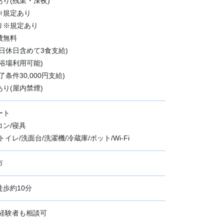
り(残業・深夜)
※規定あり
り※規定あり
費無料
日休日含めて3食支給)
大浴場利用可能)
条件30,000円支給)
り(屋内禁煙)
ート
ン/寝具
イレ/洗面台/洗濯機/冷蔵庫/ポット/Wi-Fi
市
歩約10分
未経験者も相談可