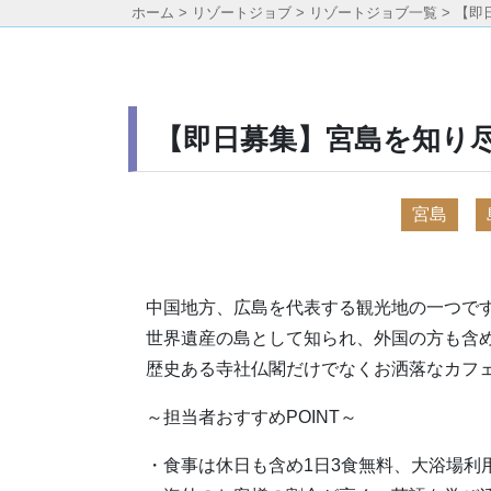
ホーム
>
リゾートジョブ
>
リゾートジョブ一覧
>
【即
【即日募集】宮島を知り
宮島
中国地方、広島を代表する観光地の一つで
世界遺産の島として知られ、外国の方も含
歴史ある寺社仏閣だけでなくお洒落なカフ
～担当者おすすめPOINT～
・食事は休日も含め1日3食無料、大浴場利