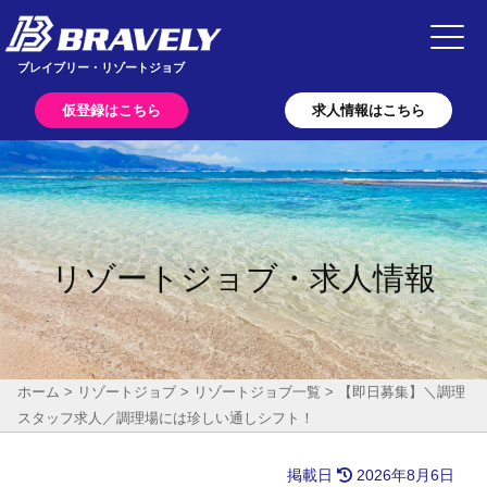
Main Navigation
ブレイブリー・リゾートジョブ
仮登録はこちら
求人情報はこちら
リゾートジョブ・求人情報
ホーム
>
リゾートジョブ
>
リゾートジョブ一覧
>
【即日募集】＼調理
スタッフ求人／調理場には珍しい通しシフト！
掲載日
2026年8月6日