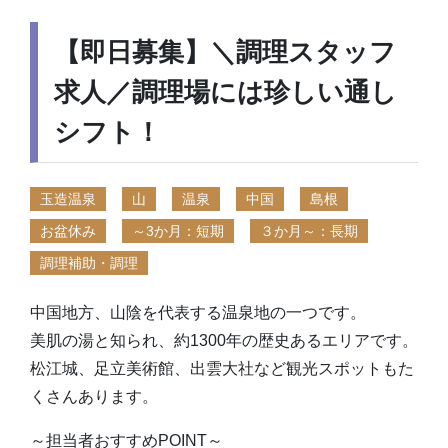
【即日募集】＼調理スタッフ
求人／調理場には珍しい通し
シフト！
玉造温泉
山
温泉
中国
島根
お盆休み
～3か月：短期
３か月～：長期
調理補助・調理
中国地方、山陰を代表する温泉地の一つです。
美肌の湯と知られ、約1300年の歴史あるエリアです。
松江城、足立美術館、出雲大社など観光スポットもた
くさんあります。
～担当者おすすめPOINT～