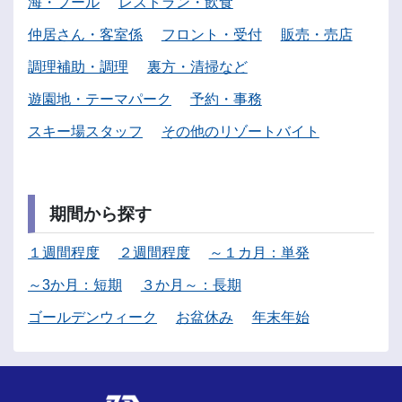
海・プール
レストラン・飲食
仲居さん・客室係
フロント・受付
販売・売店
調理補助・調理
裏方・清掃など
遊園地・テーマパーク
予約・事務
スキー場スタッフ
その他のリゾートバイト
期間から探す
１週間程度
２週間程度
～１カ月：単発
～3か月：短期
３か月～：長期
ゴールデンウィーク
お盆休み
年末年始