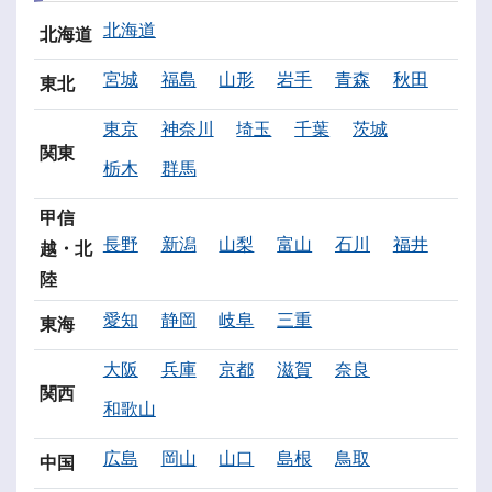
北海道
北海道
宮城
福島
山形
岩手
青森
秋田
東北
東京
神奈川
埼玉
千葉
茨城
関東
栃木
群馬
甲信
長野
新潟
山梨
富山
石川
福井
越・北
陸
愛知
静岡
岐阜
三重
東海
大阪
兵庫
京都
滋賀
奈良
関西
和歌山
広島
岡山
山口
島根
鳥取
中国