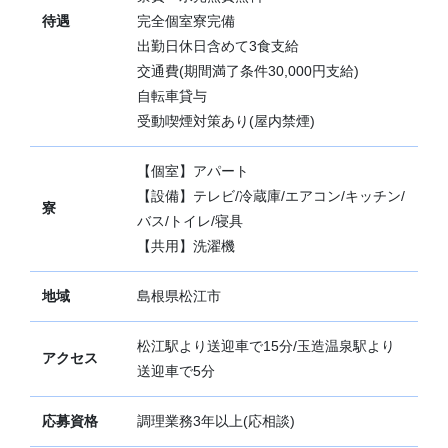
待遇
完全個室寮完備
出勤日休日含めて3食支給
交通費(期間満了条件30,000円支給)
自転車貸与
受動喫煙対策あり(屋内禁煙)
【個室】アパート
【設備】テレビ/冷蔵庫/エアコン/キッチン/
寮
バス/トイレ/寝具
【共用】洗濯機
地域
島根県松江市
松江駅より送迎車で15分/玉造温泉駅より
アクセス
送迎車で5分
応募資格
調理業務3年以上(応相談)