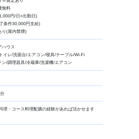
り※規定あり
費無料
,000円/日×出勤日)
条件30,000円支給)
り(屋内禁煙)
アハウス
イレ/洗面台/エアコン/寝具/テーブル/Wi-Fi
ン/調理器具/冷蔵庫/洗濯機/エアコン
5分
席料理・コース料理配膳の経験があれば活かせます
1