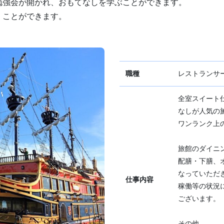
勉強会が開かれ、おもてなしを学ぶことができます。
くことができます。
職種
レストランサ
全室スイート
なしが人気の
ワンランク上
旅館のダイニ
配膳・下膳、
なっていただ
仕事内容
稼働等の状況
ございます。
その他