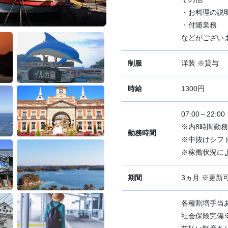
・お料理の説
・付随業務
などがござい
制服
洋装 ※貸与
時給
1300円
07:00～22:00
※内8時間勤務
勤務時間
※中抜けシフ
※稼働状況に
期間
3ヵ月 ※更新
各種割増手当あ
社会保険完備