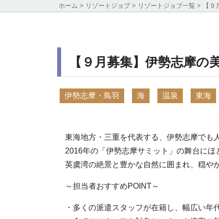
ホーム
>
リゾートジョブ
>
リゾートジョブ一覧
>
【９
【９月募集】伊勢志摩の
伊勢志摩・鳥羽
海
温泉
東海
東海地方・三重を代表する、伊勢志摩でも
2016年の「伊勢志摩サミット」の舞台に
英虞湾の絶景と豊かな自然に囲まれ、穏や
～担当者おすすめPOINT～
・多くの派遣スタッフが在籍し、幅広い年