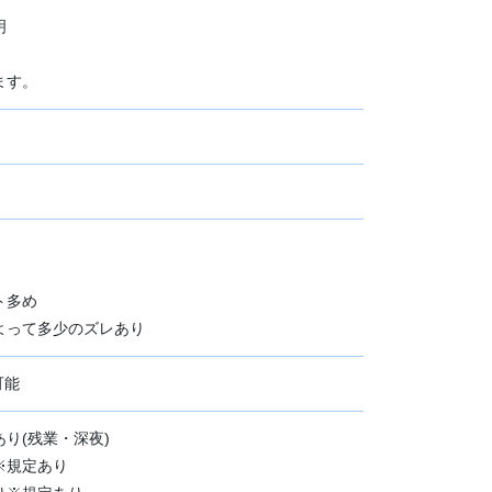
明
ます。
ト多め
よって多少のズレあり
可能
り(残業・深夜)
※規定あり