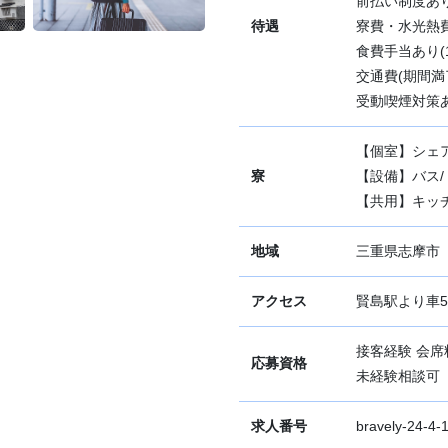
前払い制度あ
待遇
寮費・水光熱
食費手当あり(1
交通費(期間満了
受動喫煙対策あ
【個室】シェ
寮
【設備】バス/ト
【共用】キッチ
地域
三重県志摩市
アクセス
賢島駅より車
接客経験 会
応募資格
未経験相談可
求人番号
bravely-24-4-